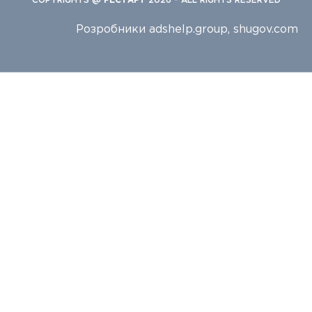
COPYRIGHTS @
РЕСТАРТ
2026 - ALL RIGHTS RESERVED
Розробники
adshelp.group
,
shugov.com