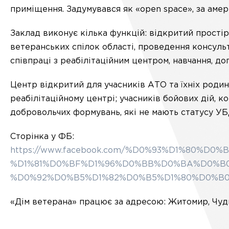
приміщення. Задумувався як «open space», за аме
Заклад виконує кілька функцій: відкритий прості
ветеранських спілок області, проведення консульт
співпраці з реабілітаційним центром, навчання, до
Центр відкритий для учасників АТО та їхніх родин;
реабілітаційному центрі; учасників бойових дій, к
добровольчих формувань, які не мають статусу УБД;
Сторінка у ФБ:
https://www.facebook.com/%D0%93%D1%80%
%D1%81%D0%BF%D1%96%D0%BB%D0%BA%D0%B0
%D0%92%D0%B5%D1%82%D0%B5%D1%80%D0%B0%
«Дім ветерана» працює за адресою: Житомир, Чудн