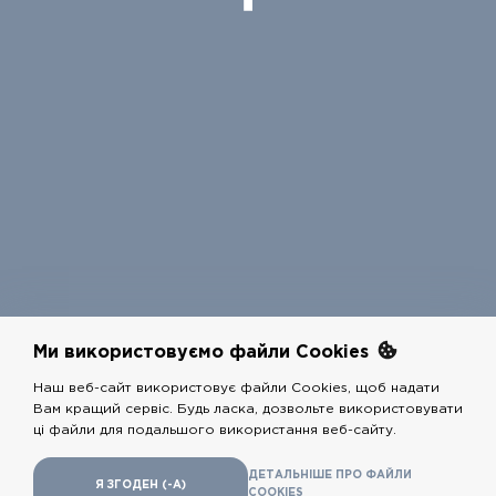
Ми використовуємо файли Cookies
Наш веб-сайт використовує файли Cookies, щоб надати
Вам кращий сервіс. Будь ласка, дозвольте використовувати
COPYRIGHTS @
РЕСТАРТ
2026 - ALL RIGHTS RESERVED
ці файли для подальшого використання веб-сайту.
Розробники
adshelp.group
,
shugov.com
ДЕТАЛЬНIШЕ ПРО ФАЙЛИ
Я ЗГОДЕН (-А)
COOKIES