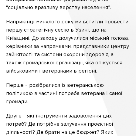
“соціально вразливу верству населення”.
Наприкінці минулого року ми встигли провести
першу стратегічну сесію в Узині, що на
Київщині. До заходу долучилися міський голова,
керівники за напрямками, представники центру
зайнятості
та системи охорони здоров’я, а
також громадської організації, яка опікується
військовими і ветеранами в регіоні.
Перше – розібралися із ветеранською
політикою в частині потреба ветерана і самої
громади.
Друге – які інструменти задоволення цих
потреб? Де потрібне залучення проєктноі
діяльності? Де брати на це бюджет? Яких