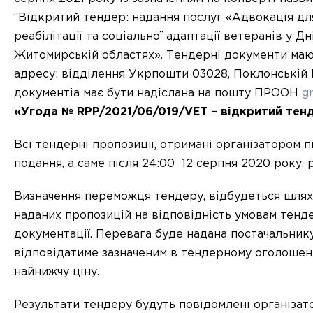
“Відкритий тендер: надання послуг «Адвокація дл
реабілітації та соціальної адаптації ветеранів у Д
Житомирській областях». Тендерні документи маю
адресу: відділення Укрпошти 03028, Поклонській 
документіа має бути надіслана на пошту ПРООН
g
«Угода № RPP/2021/06/019/VET – відкритий тенд
Всі тендерні пропозиції, отримані організатором п
подання, а саме після 24:00 12 серпня 2020 року, 
Визначення переможця тендеру, відбудеться шлях
наданих пропозицій на відповідність умовам тенд
документації. Перевага буде надана постачальнику
відповідатиме зазначеним в тендерному оголошен
найнижчу ціну.
Результати тендеру будуть повідомлені організа