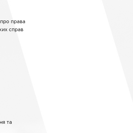
 про права
ьких справ
ня та