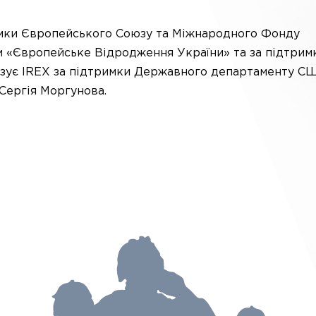
имки Європейського Союзу та Міжнародного Фонду
ви «Європейське Відродження України» та за підтрим
лізує IREX за підтримки Державного департаменту С
Сергія Моргунова.