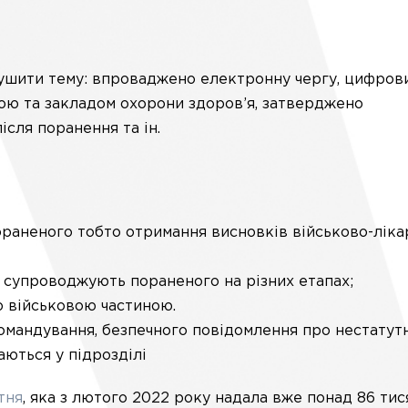
зрушити тему: впроваджено електронну чергу, цифров
ою та закладом охорони здоров’я, затверджено
ісля поранення та ін.
раненого тобто отримання висновків військово-ліка
 супроводжують пораненого на різних етапах;
ю військовою частиною.
омандування, безпечного повідомлення про нестатутн
аються у підрозділі
тня
, яка з лютого 2022 року надала вже понад 86 тис