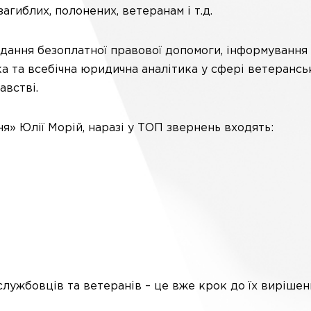
агиблих, полонених, ветеранам і т.д.
надання безоплатної правової допомоги, інформування
ока та всебічна юридична аналітика у сфері ветеранс
австві.
» Юлії Морій, наразі у ТОП звернень входять:
лужбовців та ветеранів – це вже крок до їх вирішен