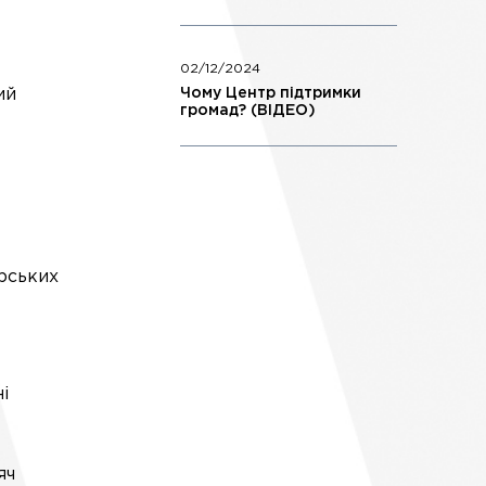
02/12/2024
ий
Чому Центр підтримки
громад? (ВІДЕО)
рських
і
яч