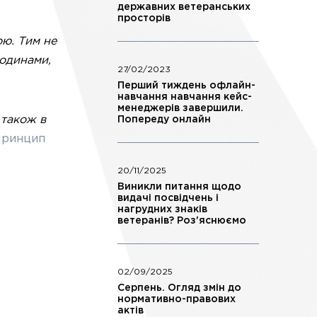
державних ветеранських
просторів
ою. Тим не
родинами,
27/02/2023
Перший тиждень офлайн-
навчання навчання кейс-
менеджерів завершили.
 також в
Попереду онлайн
ринцип
20/11/2025
Виникли питання щодо
видачі посвідчень і
нагрудних знаків
ветеранів? Роз'яснюємо
02/09/2025
Серпень. Огляд змін до
нормативно-правових
актів