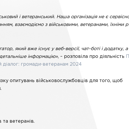
ськовий і ветеранський. Наша організація не є сервісн
ням, взаємодіємо з військовими, ветеранами, їхніми 
атор, який вже існує у веб-версії, чат-боті і додатку, а
 детальніше інформацію»
, – розповіла про діяльність
П
й діалог: громади-ветеранам 2024
изку опитувань військовослужбовців для того, щоб
.
 та ветеранів.