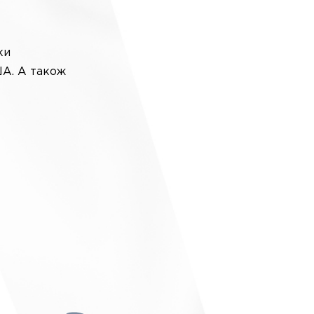
ки
ША. А також