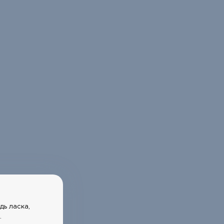
дь ласка,
.