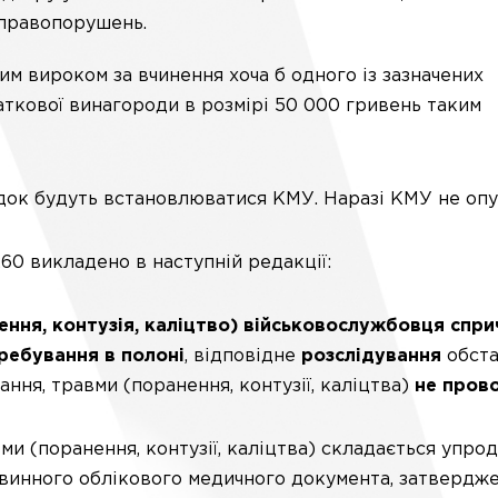
 правопорушень.
им вироком за вчинення хоча б одного із зазначених
ткової винагороди в розмірі 50 000 гривень таким
ок будуть встановлюватися КМУ. Наразі КМУ не опуб
60 викладено в наступній редакції:
ння, контузія, каліцтво) військовослужбовця спри
еребування в полоні
, відповідне
розслідування
обст
ня, травми (поранення, контузії, каліцтва)
не пров
и (поранення, контузії, каліцтва) складається упро
винного облікового медичного документа, затвердж