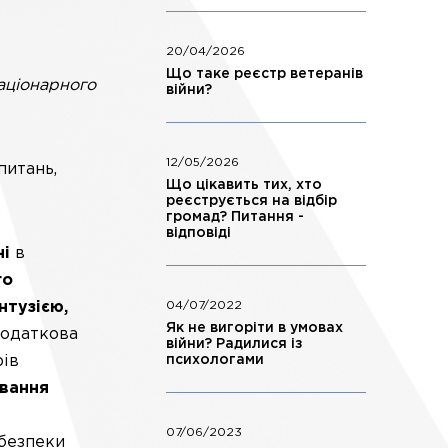
20/04/2026
Що таке реєстр ветеранів
аціонарного
війни?
12/05/2026
питань,
Що цікавить тих, хто
реєструється на відбір
громад? Питання -
відповіді
ні
в
го
нтузією,
04/07/2022
Як не вигоріти в умовах
одаткова
війни? Радилися із
рів
психологами
ування
07/06/2023
 безпеки