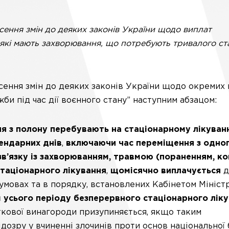
ення змін до деяких законів України щодо виплат
 які мають захворювання, що потребують тривалого ст
ення змін до деяких законів України щодо окремих 
би під час дії воєнного стану” наступним абзацом:
ння з полону перебувають на стаціонарному лікуван
ендарних днів
,
включаючи час переміщення з одно
зв’язку із захворюванням, травмою (пораненням, ко
таціонарного лікування
,
щомісячно
виплачується
д
умовах та в порядку, встановлених Кабінетом Мініст
 усього періоду безперервного стаціонарного лік
ткової винагороди призупиняється, якщо таким
озру у вчиненні злочинів проти основ національної