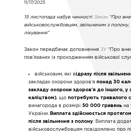
11/17/2025
15 листопада набув чинності
Закон
“Про внес
військовослужбовцям, звільненим з полону,
лікування”
Закон передбачає доповнення
ЗУ
“Про внес
пов’язаних із проходженням військової служ
військовим, які в
ідразу після звільне
закладах охорони здоров’я
понад 30 кал
закладу охорони здоров’я до іншого, у 
каліцтвом)
, що
потребують тривалого с
винагорода в розмірі
50 000 гривень
на 
України.
Виплата здійснюється протягом
після звільнення з полону
. Виплата дода
військовослужбовцям повідомлено про під