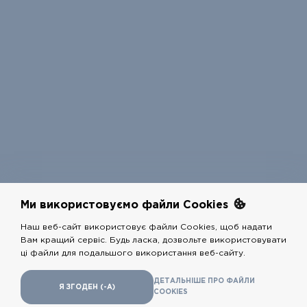
Ми використовуємо файли Cookies
Наш веб-сайт використовує файли Cookies, щоб надати
Вам кращий сервіс. Будь ласка, дозвольте використовувати
COPYRIGHTS @
РЕСТАРТ
2026 - ALL RIGHTS RESERVED
ці файли для подальшого використання веб-сайту.
Розробники
adshelp.group
,
shugov.com
ДЕТАЛЬНIШЕ ПРО ФАЙЛИ
Я ЗГОДЕН (-А)
COOKIES