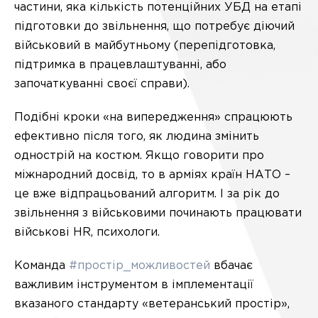
частини, яка кількість потенційних УБД на етапі
підготовки до звільнення, що потребує діючий
військовий в майбутньому (перепідготовка,
підтримка в працевлаштуванні, або
започаткуванні своєї справи).
Подібні кроки «на випередження» спрацюють
ефективно після того, як людина змінить
однострій на костюм. Якщо говорити про
міжнародний досвід, то в арміях країн НАТО –
це вже відпрацьований алгоритм. І за рік до
звільнення з військовими починають працювати
військові HR, психологи.
Команда
#простір_можливостей
вбачає
важливим інструментом в імплементації
вказаного стандарту «ветеранський простір»,