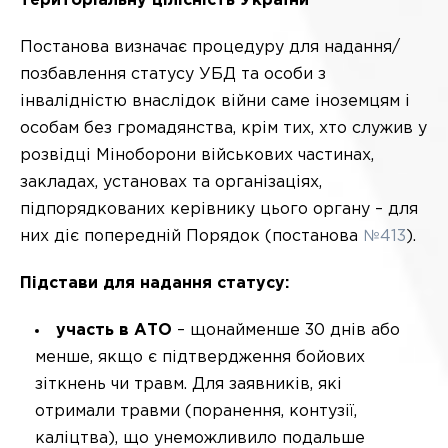
територіальну цілісність України
Постанова визначає процедуру для надання/
позбавлення статусу УБД та особи з
інвалідністю внаслідок війни саме іноземцям і
особам без громадянства, крім тих, хто служив у
розвідці Міноборони військових частинах,
закладах, установах та організаціях,
підпорядкованих керівнику цього органу – для
них діє попередній Порядок (постанова
№413
).
Підстави для надання статусу:
участь в АТО
– щонайменше 30 днів або
менше, якщо є підтвердження бойових
зіткнень чи травм. Для заявників, які
отримали травми (поранення, контузії,
каліцтва), що унеможливило подальше