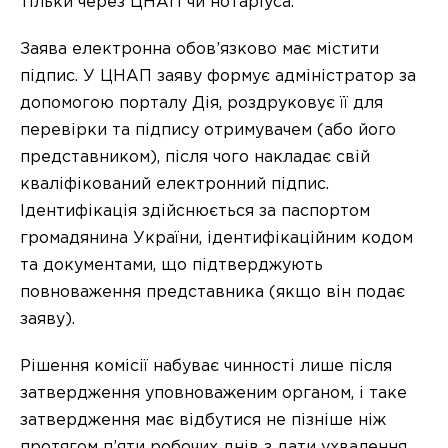
тільки через ЦНАП чи нотаріуса.
Заява електронна обов’язково має містити
підпис. У ЦНАП заяву формує адміністратор за
допомогою порталу Дія, роздруковує її для
перевірки та підпису отримувачем (або його
представником), після чого накладає свій
кваліфікований електронний підпис.
Ідентифікація здійснюється за паспортом
громадянина України, ідентифікаційним кодом
та документами, що підтверджують
повноваження представника (якщо він подає
заяву).
Рішення комісії набуває чинності лише після
затвердження уповноваженим органом, і таке
затвердження має відбутися не пізніше ніж
протягом п’яти робочих днів з дати ухвалення