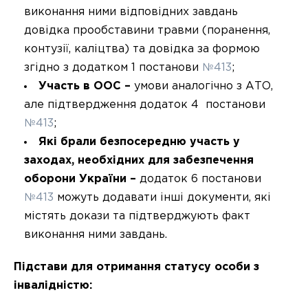
виконання ними відповідних завдань
довідка прообставини травми (поранення,
контузії, каліцтва) та довідка за формою
згідно з додатком 1 постанови
№413
;
Участь в ООС –
умови
аналогічно з АТО,
але підтвердження додаток 4 постанови
№413
;
Які брали безпосередню участь у
заходах, необхідних для забезпечення
оборони України –
додаток 6 постанови
№413
можуть додавати інші документи, які
містять докази та підтверджують факт
виконання ними завдань.
Підстави для отримання статусу особи з
інвалідністю: