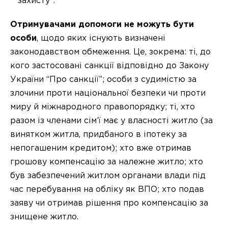
захисту”.
Отримувачами допомоги не можуть бути
особи
, щодо яких існують визначені
законодавством обмеження. Це, зокрема: ті, до
кого застосовані санкції відповідно до Закону
України “Про санкції”; особи з судимістю за
злочини проти національної безпеки чи проти
миру й міжнародного правопорядку; ті, хто
разом із членами сім’ї має у власності житло (за
винятком житла, придбаного в іпотеку за
непогашеним кредитом); хто вже отримав
грошову компенсацію за належне житло; хто
був забезпечений житлом органами влади під
час перебування на обліку як ВПО; хто подав
заяву чи отримав рішення про компенсацію за
знищене житло.