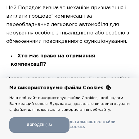
Цей Порядок визначає механізм призначення і
виплати грошової компенсації за
переобладнання легкового автомобіля для
керування особою з інвалідністю або особою з
обмеженнями повсякденного функціонування.
Хто має право на отримання
компенсації?
Право на отримання компенсації мають особи з
інвалідністю та особи з обмеженнями
Ми використовуємо файли Cookies
повсякденного функціонування, у посвідченні
Наш веб-сайт використовує файли Cookies, щоб надати
водія яких зазначено код або коди щодо
Вам кращий сервіс. Будь ласка, дозвольте використовувати
ці файли для подальшого використання веб-сайту.
пристосування транспортного засобу, та які є
власниками легкового автомобіля,
ДЕТАЛЬНIШЕ ПРО ФАЙЛИ
Я ЗГОДЕН (-А)
COOKIES
переобладнаного відповідно до їхніх потреб і
вимог установленого Порядку. Особа має право