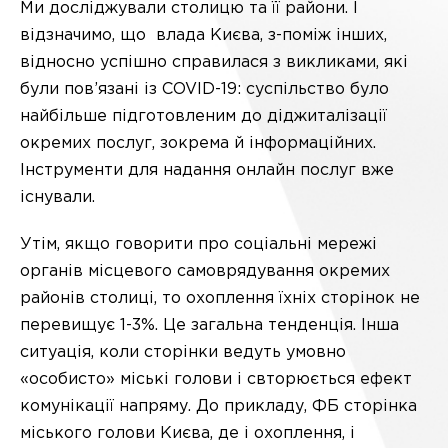
Ми досліджували столицю та її райони. І
відзначимо, що влада Києва, з-поміж інших,
відносно успішно справилася з викликами, які
були пов’язані із COVID-19: суспільство було
найбільше підготовленим до діджиталізації
окремих послуг, зокрема й інформаційних.
Інструменти для надання онлайн послуг вже
існували.
Утім, якщо говорити про соціальні мережі
органів місцевого самоврядування окремих
районів столиці, то охоплення їхніх сторінок не
перевищує 1-3%. Це загальна тенденція. Інша
ситуація, коли сторінки ведуть умовно
«особисто» міські голови і свторюється ефект
комунікації напряму. До прикладу, ФБ сторінка
міського голови Києва, де і охоплення, і