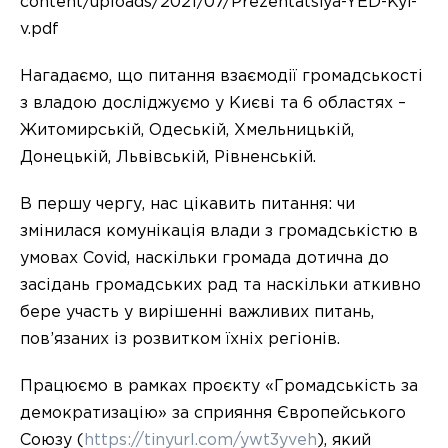
content/uploads/2021/07/Prezentatsiya-YED-Kyi-
v.pdf
Нагадаємо, що питання взаємодії громадськості
з владою досліджуємо у Києві та 6 областях –
Житомирській, Одеській, Хмельницькій,
Донецькій, Львівській, Рівненській.
В першу чергу, нас цікавить питання: чи
змінилася комунікація влади з громадськістю в
умовах Covid, наскільки громада дотична до
засідань громадських рад та наскільки аткивно
бере участь у вирішенні важливих питань,
пов’язаних із розвитком їхніх регіонів.
Працюємо в рамках проєкту «Громадськість за
демократизацію» за сприяння Європейського
Союзу (
https://tinyurl.com/ywt3yveh
), який