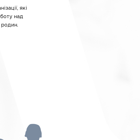
зації, які
оботу над
 родин.