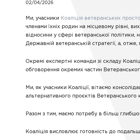
02/04/2026
Ми, учасники
Коаліція ветеранських прост
членами їхніх родин на місцевому рівні, в
відносини у сфері ветеранської політики, н
Державній ветеранській стратегії, а, отже
Окремі експертні команди зі складу Коаліц
обговорення окремих частин Ветеранського
Ми, як учасники Коаліції, вітаємо консолі
альтернативного проєктів Ветеранського 
Разом з тим, маємо потребу в більш глибшо
Коаліція висловлює готовність до подальш