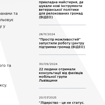
прикладна майстерня, де
шукали нові інструменти
ветеранської політики
ранами та
для релокованих громад
(ВІДЕО)
ульовує
у у
28/11/2024
"Простір можливостей"
запустили роботу Центру
підтримки громад (ВІДЕО)
30/09/2024
ого та
22 людини отримали
консультації від фахівців
мобільної групи
Львівщини
ксу.
20/07/2025
“Лідерство - це не статус.