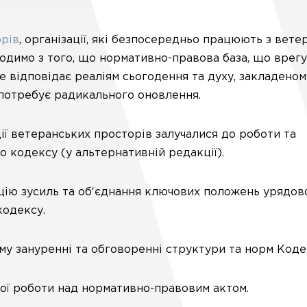
орів
, організації, які безпосередньо працюють з вете
иходимо з того, що нормативно-правова база, що врег
е відповідає реаліям сьогодення та духу, закладеном
, потребує радикального оновлення.
ії ветеранських просторів залучалися до роботи та
 кодексу (у альтернативній редакції).
дацію зусиль та обʼєднання ключових положень урядов
кодексу.
му зануренні та обговоренні структури та норм Коде
ої роботи над нормативно-правовим актом.