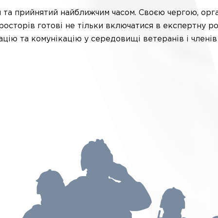
а прийнятий найближчим часом. Своєю чергою, органі
росторів готові не тільки включатися в експертну р
цію та комунікацію у середовищі ветеранів і членів