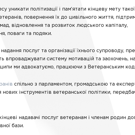
у уникати політизації і памʼятати кінцеву мету такої
етеранів, повернення їх до цивільного життя, підтрим
мад, відновлення та розвиток людського капіталу,
я, поваги та подяки.
надання послуг та організації їхнього супроводу, пр
ть впроваджувати систему мотивацій та заохочень, н
инципи ми адвокатуємо, працюючи з Ветеранським код
ранів
спільно з парламентом, громадською та експе
 нових інструментів ветеранської політики, передба
 кінцеві надавачі послуг ветеранам і членам родин д
ної бази.