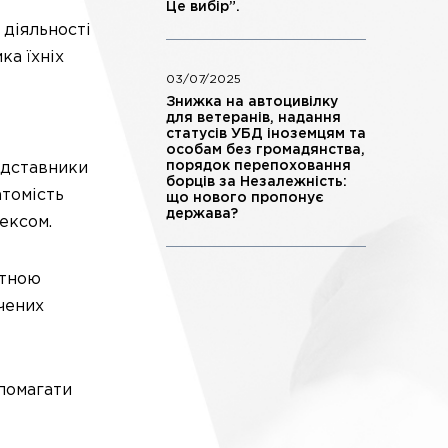
Це вибір”.
 діяльності
ка їхніх
03/07/2025
Знижка на автоцивілку
для ветеранів, надання
статусів УБД іноземцям та
особам без громадянства,
порядок перепоховання
едставники
борців за Незалежність:
атомість
що нового пропонує
держава?
ексом.
ртною
чених
опомагати