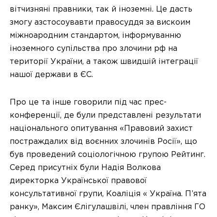
вітчизняні правники, так й іноземні. Це дасть
змогу азстосоувавти правосуддя за вискоим
міжноародним стандартом, інформуванню
іноземного супільства про злочини рф на
території України, а також швидшій інтеграції
нашої держави в ЄС.
Про це та інше говорили під час прес-
конференції, де були представлені результати
національного опитування «Правовий захист
постраждалих від воєнних злочинів Росії», що
був проведений соціологічною групою Рейтинг.
Серед присутніх були Надія Волкова
директорка Української правової
консультативної групи, Коаліція « Україна. П’ята
ранку», Максим Єлігулашвілі, член правління ГО