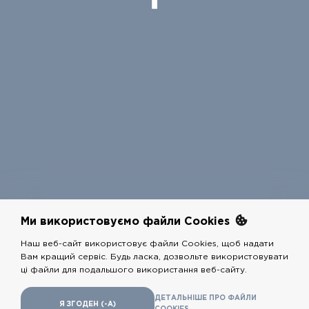
Ми використовуємо файли Cookies
Наш веб-сайт використовує файли Cookies, щоб надати
Вам кращий сервіс. Будь ласка, дозвольте використовувати
COPYRIGHTS @
РЕСТАРТ
2026 - ALL RIGHTS RESERVED
ці файли для подальшого використання веб-сайту.
Розробники
adshelp.group
,
shugov.com
ДЕТАЛЬНIШЕ ПРО ФАЙЛИ
Я ЗГОДЕН (-А)