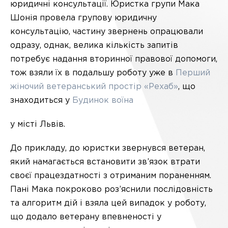
юридичні консультації. Юристка групи Мака
Шонія провела групову юридичну
консультацію, частину звернень опрацювали
одразу, однак, велика кількість запитів
потребує надання вторинної правової допомоги,
тож взяли їх в подальшу роботу уже в
Перший
жіночий ветеранський простір «Рехаб»
, що
знаходиться у
Будинок воїна
у
місті Львів.
До прикладу, до юристки звернувся ветеран,
який намагається встановити зв’язок втрати
своєї працездатності з отриманим пораненням.
Пані Мака покроково роз’яснили послідовність
та алгоритм дій і взяла цей випадок у роботу,
що додало ветерану впевненості у