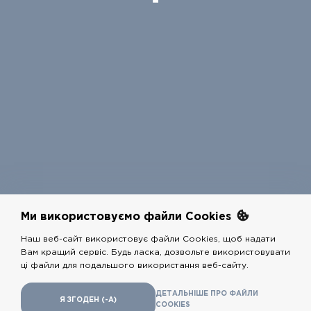
Ми використовуємо файли Cookies
Наш веб-сайт використовує файли Cookies, щоб надати
Вам кращий сервіс. Будь ласка, дозвольте використовувати
COPYRIGHTS @
РЕСТАРТ
2026 - ALL RIGHTS RESERVED
ці файли для подальшого використання веб-сайту.
Розробники
adshelp.group
,
shugov.com
ДЕТАЛЬНIШЕ ПРО ФАЙЛИ
Я ЗГОДЕН (-А)
COOKIES