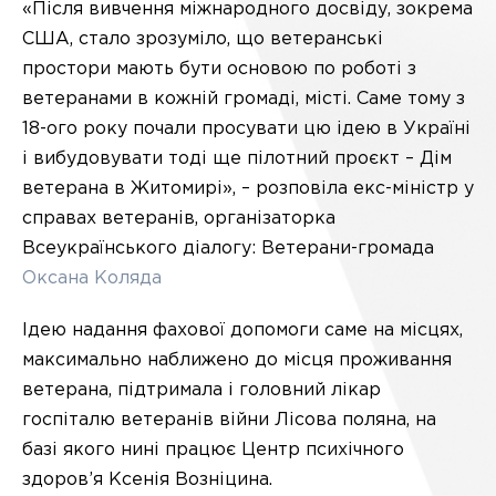
«Після вивчення міжнародного досвіду, зокрема
США, стало зрозуміло, що ветеранські
простори мають бути основою по роботі з
ветеранами в кожній громаді, місті. Саме тому з
18-ого року почали просувати цю ідею в Україні
і вибудовувати тоді ще пілотний проєкт – Дім
ветерана в Житомирі», – розповіла екс-міністр у
справах ветеранів, організаторка
Всеукраїнського діалогу: Ветерани-громада
Оксана Коляда
Ідею надання фахової допомоги саме на місцях,
максимально наближено до місця проживання
ветерана, підтримала і головний лікар
госпіталю ветеранів війни Лісова поляна, на
базі якого нині працює Центр психічного
здоров’я Ксенія Возніцина.