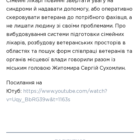
Сімейні лікарі повинні звертати увагу на
синдроми й надавати допомогу, або оперативно
скеровувати ветерана до потрібного фахівця, а
не лишати людину зі своїми проблемами. Про
вибудовування системи підготовки сімейних
лікарів, розбудову ветеранських просторів в
областях та пошук форм співпраці ветеранів та
органів місцевої влади говорили разом із
міським головою Житомира Сергій Сухомлин.
Посилання на
Ютуб:
https://www.youtube.com/watch?
v=Uqy_BbRG39w&t=1163s