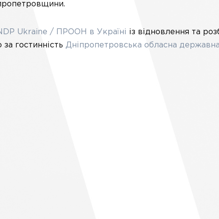
іпропетровщини.
DP Ukraine / ПРООН в Україні
із відновлення та ро
о за гостинність
Дніпропетровська обласна державн