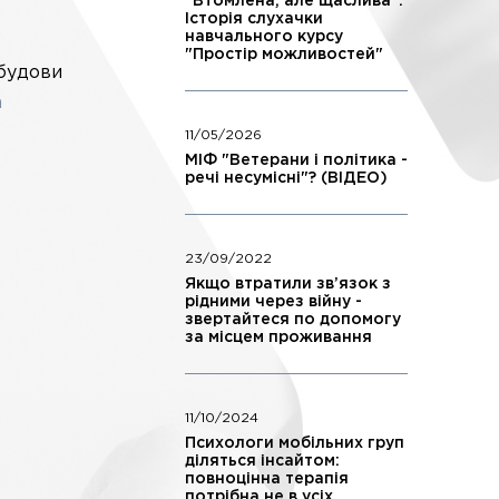
"Втомлена, але щаслива".
Історія слухачки
навчального курсу
"Простір можливостей"
збудови
а
11/05/2026
МІФ "Ветерани і політика -
речі несумісні"? (ВІДЕО)
23/09/2022
Якщо втратили зв’язок з
рідними через війну -
звертайтеся по допомогу
за місцем проживання
11/10/2024
Психологи мобільних груп
діляться інсайтом:
повноцінна терапія
потрібна не в усіх