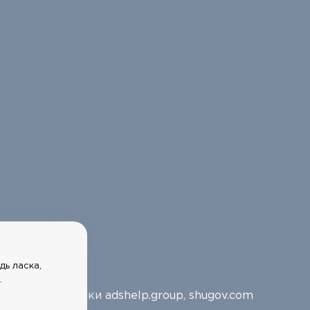
дь ласка,
.
Розробники
adshelp.group
,
shugov.com