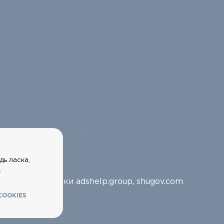
дь ласка,
.
Розробники
adshelp.group
,
shugov.com
COOKIES