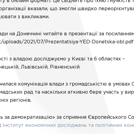
у в онлайн форматі. Це свідчить про їхню гнучкість 
 організації вказали, що змогли швидко переорієнтув
цювати з викликами.
ди на Донеччині читайте в презентації за посиланням
t/uploads/2021/07/Prezentatsiya-YED-Donetska-obl.pdf
ті з владою досліджуємо у Києві та 6 областях –
ецькій, Львівській, Рівненській.
інилася комунікація влади з громадськістю в умовах C
мадських рад та наскільки аткивно бере участь у ви
ніх регіонів.
ь за демократизацію» за сприяння Європейського С
ує
Інститут економічних досліджень та політичних кон