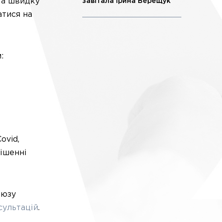
та швидку
завітала Ірина Верещук
атися на
:
ovid,
рішенні
оюзу
сультацій
.