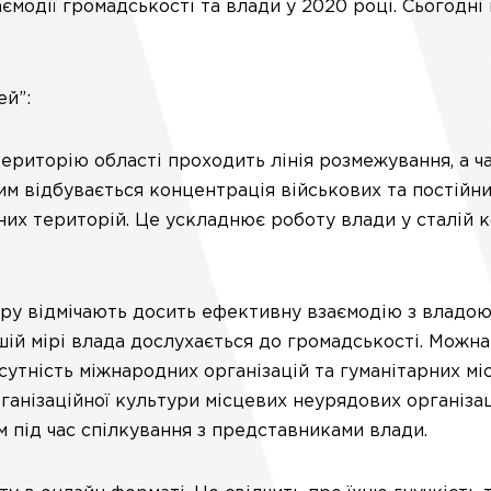
модії громадськості та влади у 2020 році. Сьогодні
ей”:
територію області проходить лінія розмежування, а ч
цим відбувається концентрація військових та постійн
их територій. Це ускладнює роботу влади у сталій ко
ру відмічають досить ефективну взаємодію з владою
шій мірі влада дослухається до громадськості. Можн
утність міжнародних організацій та гуманітарних місі
ганізаційної культури місцевих неурядових організаці
м під час спілкування з представниками влади.