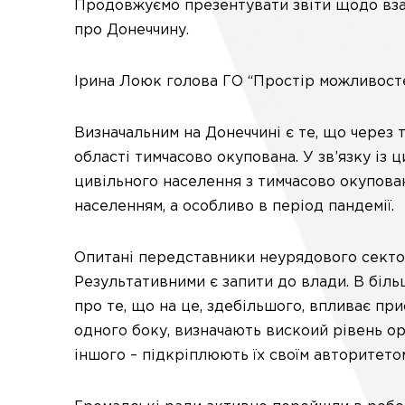
Продовжуємо презентувати звіти щодо взає
про Донеччину.
Ірина Лоюк голова ГО “Простір можливост
Визначальним на Донеччині є те, що через 
області тимчасово окупована. У зв’язку із 
цивільного населення з тимчасово окупован
населенням, а особливо в період пандемії.
Опитані передставники неурядового секто
Результативними є запити до влади. В біль
про те, що на це, здебільшого, впливає прис
одного боку, визначають вискоий рівень ор
іншого – підкріплюють їх своїм авторитето