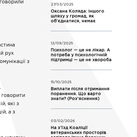
 говорили
27/03/2025
Оксана Коляда: іншого
шляху у громад, як
об'єднатися, немає
12/09/2025
астина
Психолог — це не лікар. А
ий рух
потреба у психологічній
підтримці — це не хвороба
мунікації з
15/10/2025
.
Виплати після отримання
поранення. Що варто
а говорити
знати? (Роз'яснення)
й, які з
й, а з
03/02/2026
На з'їзд Коаліції
ветеранських просторів