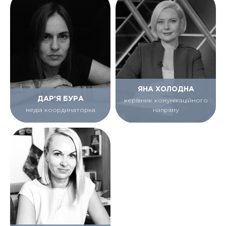
ЯНА ХОЛОДНА
ДАР’Я БУРА
керівник комунікаційного
медіа координаторка
напряму