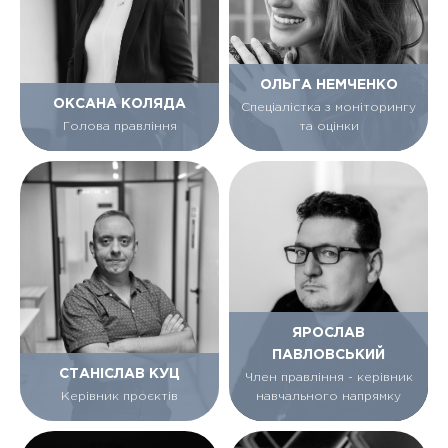
ОЛЬГА НЕМЧЕНКО
ОКСАНА КОЛЯДА
Спеціалістка з моніторингу
Голова правління
та оцінки
ЯРОСЛАВ
ПАВЛОВСЬКИЙ
СТАНІСЛАВ КУЦ
Член правління - керівник
Керівник проєктів
навчального напрямку