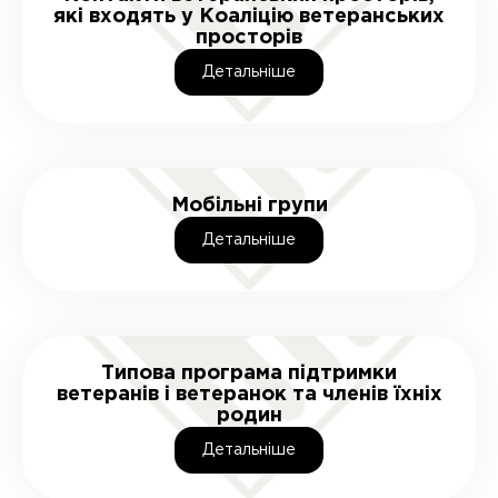
які входять у Коаліцію ветеранських
просторів
Детальнiше
Мобільні групи
Детальнiше
Типова програма підтримки
ветеранів і ветеранок та членів їхніх
родин
Детальнiше